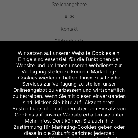
Stellenangebote
AGB
Kontakt
Bildnachweis
Wir setzen auf unserer Website Cookies ein.
Einige sind essenziell für die Funktionen der
Website und um Ihnen unseren Webdienst zur
Verfügung stellen zu können. Marketing-
Cookies wiederum helfen, Ihnen zusätzliche
Abgabe in haushaltsüblichen Mengen, solange der Vorrat reicht. Für Druck-
und Satzfehler keine Haftung.
Services zur Verfügung zu stellen, unser
1
Onlineangebot zu verbessern und wirtschaftlich
Zu Risiken und Nebenwirkungen lesen Sie die Packungsbeilage und fragen
Sie Ihren Arzt oder Apotheker.
zu betreiben. Wenn Sie mit diesen einverstanden
2
sind, klicken Sie bitte auf „Akzeptieren“.
Angabe nach der deutschen Arzneimitteltaxe Apothekenerstattungspreis
(AEP). Der AEP ist keine unverbindliche Preisempfehlung der Hersteller. Der
Ausführliche Informationen über den Einsatz von
AEP ist ein von den Apotheken in Ansatz gebrachter Preis für rezeptfreie
Cookies auf unserer Website erhalten sie unter
Arzneimittel. Er entspricht in der Höhe dem für Apotheken verbindlichen
Mehr Infos. Dort können Sie auch Ihre
Abgabepreis, zu dem eine Apotheke in bestimmten Fällen (z.B. bei Kindern
Zustimmung für Marketing-Cookies geben oder
unter 12 Jahren) das Produkt mit der gesetzlichen Krankenversicherung
abrechnet. Der AEP ist der allgemeine Erstattungspreis im Falle einer
diese in die Zukunft gerichtet jederzeit
Kostenübernahme durch die gesetzlichen Krankenkassen, vor Abzug eines