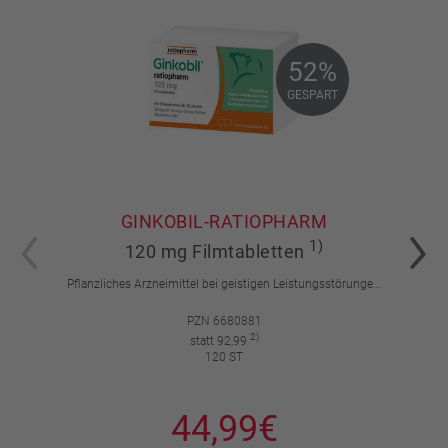
52%
52%
GESPART
GESPART
GINKOBIL-RATIOPHARM
1)
120 mg Filmtabletten
Pflanzliches Arzneimittel bei geistigen Leistungsstörungen und Durchblutungsstörungen.
PZN 6680881
2)
statt 92,99
120 ST
44,99€