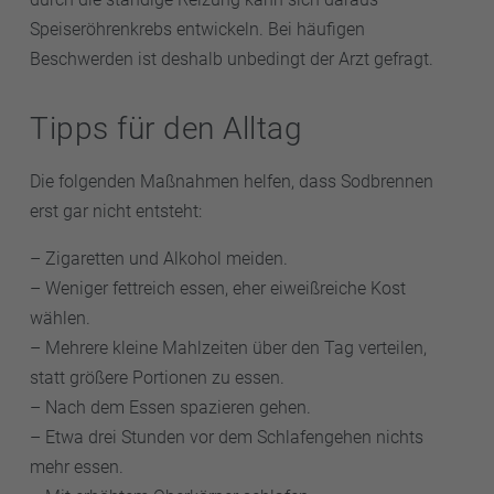
Omeprazol werden erst im Darm in ihre aktive Form
Speiseröhrenkrebs entwickeln. Bei häufigen
überführt und von dort aus ins Blut aufgenommen
Beschwerden ist deshalb unbedingt der Arzt gefragt.
und zum Magen transportiert. Halten sich die
Beschwerden länger als zwei Wochen, ist ein
Tipps für den Alltag
Arztbesuch nötig.
Die folgenden Maßnahmen helfen, dass Sodbrennen
erst gar nicht entsteht:
– Zigaretten und Alkohol meiden.
– Weniger fettreich essen, eher eiweißreiche Kost
wählen.
– Mehrere kleine Mahlzeiten über den Tag verteilen,
statt größere Portionen zu essen.
– Nach dem Essen spazieren gehen.
– Etwa drei Stunden vor dem Schlafengehen nichts
mehr essen.