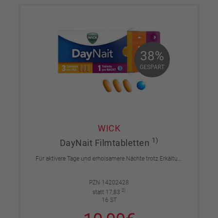
38%
38%
GESPART
GESPART
WICK
1)
DayNait Filmtabletten
Für aktivere Tage und erholsamere Nächte trotz Erkältung. Ab 15 Jahren.
PZN 14202428
2)
statt 17,83
16 ST