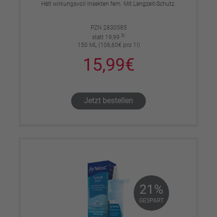
Hält wirkungsvoll Insekten fern. Mit Langzeit-Schutz.
PZN 2830585
3)
statt 19,99
150 ML (106,60€ pro 1l)
15,99€
Jetzt bestellen
21%
21%
GESPART
GESPART