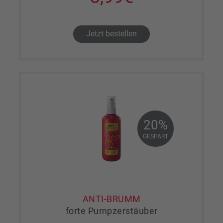
Jetzt bestellen
20%
20%
GESPART
GESPART
ANTI-BRUMM
forte Pumpzerstäuber