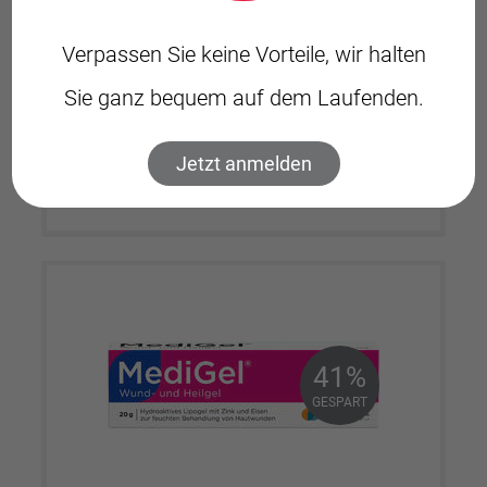
PZN 13751831
2)
statt 50,50
Verpassen Sie keine Vorteile, wir halten
100 ST
39,99€
Sie ganz bequem auf dem Laufenden.
Jetzt anmelden
Jetzt bestellen
41%
41%
GESPART
GESPART