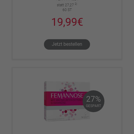
2)
statt 27,27
60 ST
19,99€
Jetzt bestellen
27%
27%
GESPART
GESPART