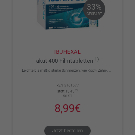
33%
33%
GESPART
GESPART
IBUHEXAL
1)
akut 400 Filmtabletten
Leichte bis mäßig starke Schmerzen, wie Kopf-, Zahn-, Regelschmerzen, Fieber.
PZN 3161577
2)
statt 13,45
50 ST
8,99€
Jetzt bestellen