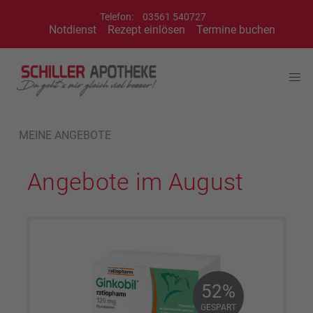
Telefon:
03561 540727
Notdienst
Rezept einlösen
Termine buchen
MEINE ANGEBOTE
Angebote im August
52%
52%
GESPART
GESPART