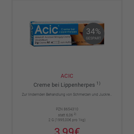
34%
34%
GESPART
GESPART
ACIC
1)
Creme bei Lippenherpes
Zur lindernden Behandlung von Schmerzen und Juckreiz bei häufig wiederkehrenden Herpesinfektionen mit Bläschenbildung im Lippenbereich.
PZN 8654310
2)
statt 6,06
2 G (1995,00€ pro 1kg)
3,99€