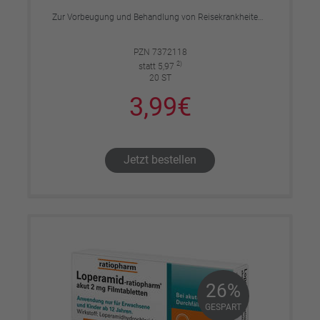
Zur Vorbeugung und Behandlung von Reisekrankheiten, Schwindel, Übelkeit und Erbrechen.
PZN 7372118
2)
statt 5,97
20 ST
3,99€
Jetzt bestellen
26%
26%
GESPART
GESPART