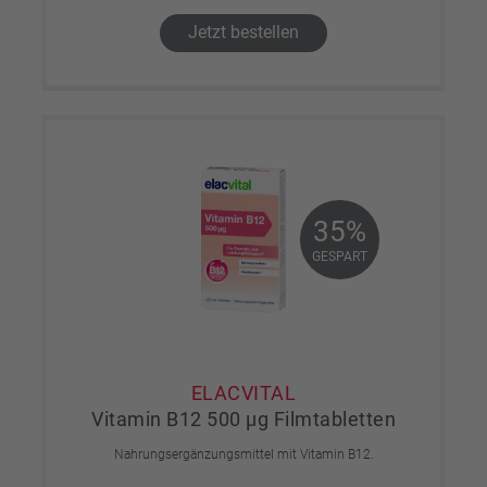
Jetzt bestellen
35%
35%
GESPART
GESPART
ELACVITAL
Vitamin B12 500 µg Filmtabletten
Nahrungsergänzungsmittel mit Vitamin B12.