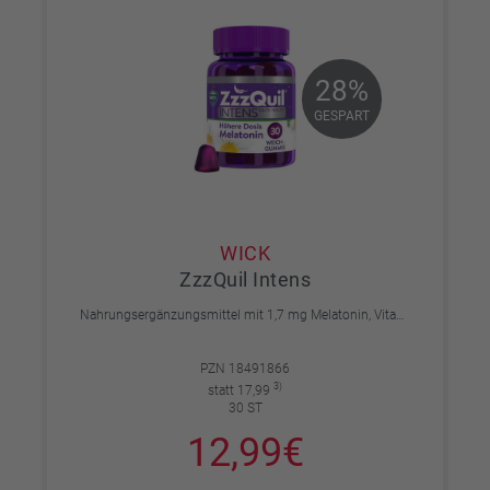
28%
28%
GESPART
GESPART
WICK
ZzzQuil Intens
Nahrungsergänzungsmittel mit 1,7 mg Melatonin, Vitamin B6, Kamille, Lavendel und Baldrian. Mit natürlichem Waldfruchtgeschmack.
PZN 18491866
3)
statt 17,99
30 ST
12,99€