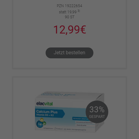
PZN 19222654
3)
statt 19,99
90 ST
12,99€
Jetzt bestellen
33%
33%
GESPART
GESPART