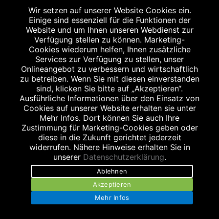
Wir setzen auf unserer Website Cookies ein.
Jetzt bestellen
Einige sind essenziell für die Funktionen der
Website und um Ihnen unseren Webdienst zur
Verfügung stellen zu können. Marketing-
Cookies wiederum helfen, Ihnen zusätzliche
Services zur Verfügung zu stellen, unser
Onlineangebot zu verbessern und wirtschaftlich
zu betreiben. Wenn Sie mit diesen einverstanden
sind, klicken Sie bitte auf „Akzeptieren“.
Ausführliche Informationen über den Einsatz von
26%
26%
Cookies auf unserer Website erhalten sie unter
GESPART
GESPART
Mehr Infos. Dort können Sie auch Ihre
Zustimmung für Marketing-Cookies geben oder
diese in die Zukunft gerichtet jederzeit
widerrufen. Nähere Hinweise erhalten Sie in
unserer
Datenschutzerklärung
.
Ablehnen
ARTELAC
Splash EDO Augentropfen
Akzeptieren
Mehr Infos
Wohltuende Befeuchtung für trockene, müde und gestresste Augen sowie Kontaktlinsen