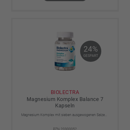
24%
24%
GESPART
GESPART
BIOLECTRA
Magnesium Komplex Balance 7
Kapseln
Magnesium Komplex mit sieben ausgewogenen Salzen für eine flexible und gut verträgliche tägliche Magnesiumversorgung. Vegan, ohne unnötige Zusatzstoffe und leicht zu schlucken.
PZN 20300052