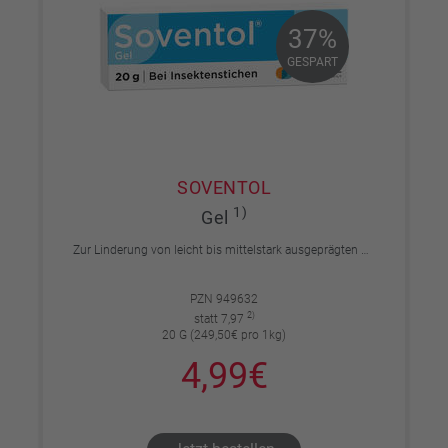
37%
37%
GESPART
GESPART
SOVENTOL
1)
Gel
Zur Linderung von leicht bis mittelstark ausgeprägten Reaktionen auf Insektenstiche mit Juckreiz.
PZN 949632
2)
statt 7,97
20 G (249,50€ pro 1kg)
4,99€