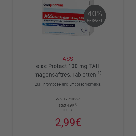
40%
40%
GESPART
GESPART
ASS
elac Protect 100 mg TAH
1)
magensaftres.Tabletten
Zur Thrombose- und Embolieprophylaxe.
PZN 19249334
2)
statt 4,99
100 ST
2,99€