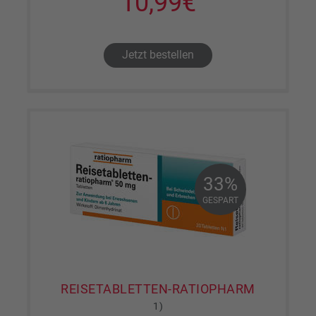
10,99€
Jetzt bestellen
33%
33%
GESPART
GESPART
REISETABLETTEN-RATIOPHARM
1)