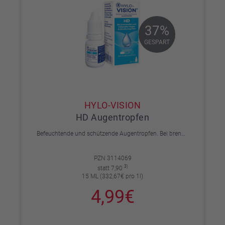
37%
37%
GESPART
GESPART
HYLO-VISION
HD Augentropfen
Befeuchtende und schützende Augentropfen. Bei brennenden und tränenden Augen und Sandkorngefühl.
PZN 3114069
3)
statt 7,90
15 ML (332,67€ pro 1l)
4,99€