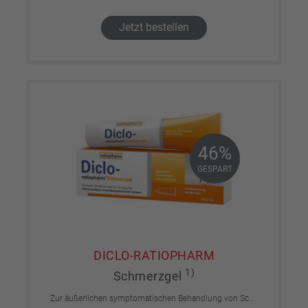
Jetzt bestellen
46%
46%
GESPART
GESPART
DICLO-RATIOPHARM
1)
Schmerzgel
Zur äußerlichen symptomatischen Behandlung von Schmerzen, Entzündungen und Schwellungen. Für Erwachsene und Jugendliche über 14 Jahre.