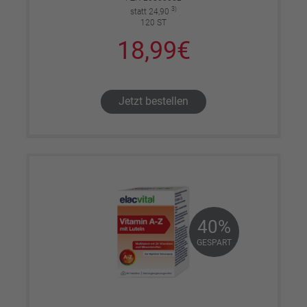
3)
statt 24,90
120 ST
18,99€
Jetzt bestellen
40%
40%
GESPART
GESPART