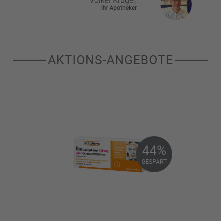
Volker
Krüger,
Ihr Apotheker
AKTIONS-ANGEBOTE
44%
44%
GESPART
GESPART