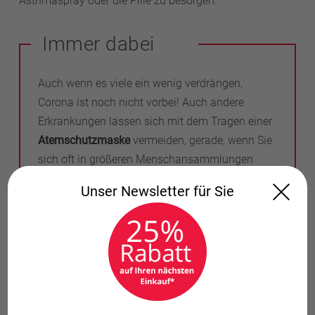
Asthmaspray oder die Pille zu besorgen.
Immer dabei
Auch wenn es viele ein wenig verdrängen,
Corona ist noch nicht vorbei! Auch andere
Erkrankungen lassen sich mit dem Tragen einer
Atemschutzmaske
vermeiden, gerade, wenn Sie
sich oft in größeren Menschansammlungen
aufhalten, z. B. in überfüllten Bussen oder
Unser Newsletter für Sie
Zügen. Für die schnelle Reinigung der Hände
zwischendurch haben sich
Tücher mit
Desinfektionsmitte
l gut bewährt.