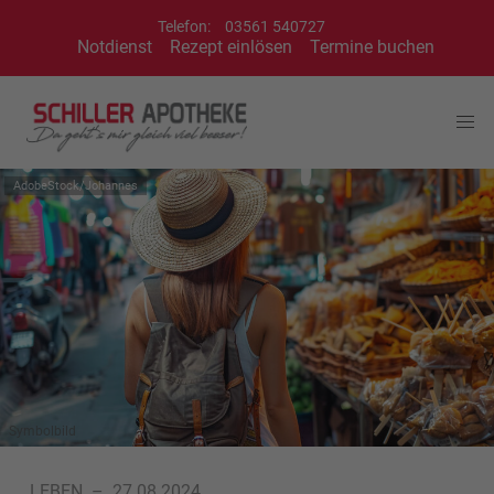
Telefon:
03561 540727
Notdienst
Rezept einlösen
Termine buchen
AdobeStock/Johannes
Symbolbild
LEBEN
–
27.08.2024