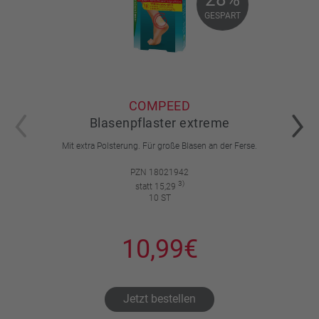
28%
GESPART
GESPART
COMPEED
Blasenpflaster extreme
Mit extra Polsterung. Für große Blasen an der Ferse.
PZN 18021942
3)
statt 15,29
10 ST
10,99€
Jetzt bestellen