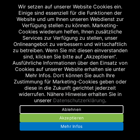
Kontakt
Wir setzen auf unserer Website Cookies ein.
Einige sind essenziell für die Funktionen der
Bildnachweis
Website und um Ihnen unseren Webdienst zur
Verfügung stellen zu können. Marketing-
Cookies wiederum helfen, Ihnen zusätzliche
Services zur Verfügung zu stellen, unser
Onlineangebot zu verbessern und wirtschaftlich
zu betreiben. Wenn Sie mit diesen einverstanden
Abgabe in haushaltsüblichen Mengen, solange der Vorrat reicht. Für Druck-
sind, klicken Sie bitte auf „Akzeptieren“.
und Satzfehler keine Haftung.
Ausführliche Informationen über den Einsatz von
1
Zu Risiken und Nebenwirkungen lesen Sie die Packungsbeilage und fragen
Cookies auf unserer Website erhalten sie unter
Sie Ihren Arzt oder Apotheker.
Mehr Infos. Dort können Sie auch Ihre
2
Angabe nach der deutschen Arzneimitteltaxe Apothekenerstattungspreis
Zustimmung für Marketing-Cookies geben oder
(AEP). Der AEP ist keine unverbindliche Preisempfehlung der Hersteller. Der
diese in die Zukunft gerichtet jederzeit
AEP ist ein von den Apotheken in Ansatz gebrachter Preis für rezeptfreie
widerrufen. Nähere Hinweise erhalten Sie in
Arzneimittel. Er entspricht in der Höhe dem für Apotheken verbindlichen
Abgabepreis, zu dem eine Apotheke in bestimmten Fällen (z.B. bei Kindern
unserer
Datenschutzerklärung
.
unter 12 Jahren) das Produkt mit der gesetzlichen Krankenversicherung
abrechnet. Der AEP ist der allgemeine Erstattungspreis im Falle einer
Ablehnen
Kostenübernahme durch die gesetzlichen Krankenkassen, vor Abzug eines
Akzeptieren
Zwangsrabattes (zur Zeit 5%) nach §130 Abs. 1 SGB V.
3
Unverbindliche Preisempfehlung des Herstellers (UVP).
Mehr Infos
powered by apovena.de