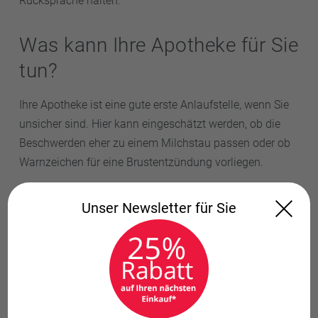
Rücksprache halten.
Was kann Ihre Apotheke für Sie
tun?
Ihre Apotheke ist eine gute erste Anlaufstelle, wenn Sie
unsicher sind. Hier kann eingeschätzt werden, ob die
Beschwerden eher zu einem Milchstau passen oder ob
Warnzeichen für eine Brustentzündung vorliegen.
Ihre Schiller Apotheke kann außerdem helfen bei:
Unser Newsletter für Sie
geeigneten Schmerzmitteln in der Stillzeit
richtiger Dosierung
Fragen zu Antibiotika und Stillen
Kühlpads und Brustpflege
wunden Brustwarzen