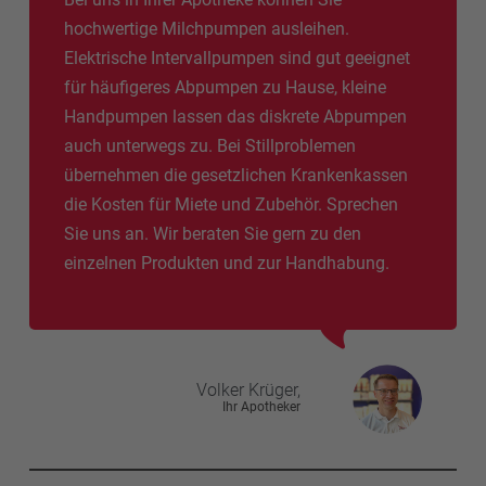
hochwertige Milchpumpen ausleihen.
Elektrische Intervallpumpen sind gut geeignet
für häufigeres Abpumpen zu Hause, kleine
Handpumpen lassen das diskrete Abpumpen
auch unterwegs zu. Bei Stillproblemen
übernehmen die gesetzlichen Krankenkassen
die Kosten für Miete und Zubehör. Sprechen
Sie uns an. Wir beraten Sie gern zu den
einzelnen Produkten und zur Handhabung.
Volker
Krüger,
Ihr Apotheker