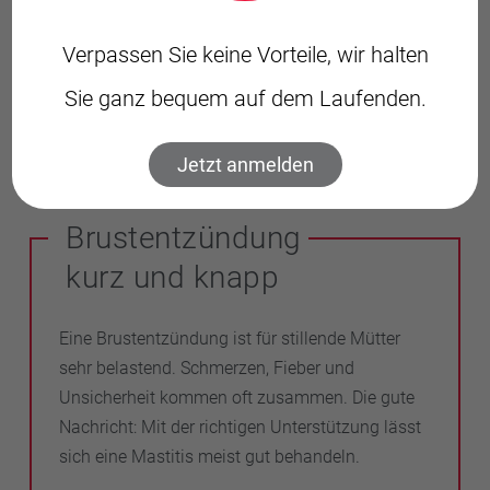
passenden Stilleinlagen
Einschätzung, wann ärztliche Hilfe nötig ist
Verpassen Sie keine Vorteile, wir halten
Mehr Informationen zum Thema Stillen und
Sie ganz bequem auf dem Laufenden.
Brustentzündung gibt es unter anderem beim
Netzwerk
„Gesund ins Leben“
oder beim
Deutschen Hebammen-
Jetzt anmelden
Verband
.
Brustentzündung
kurz und knapp
Eine Brustentzündung ist für stillende Mütter
sehr belastend. Schmerzen, Fieber und
Unsicherheit kommen oft zusammen. Die gute
Nachricht: Mit der richtigen Unterstützung lässt
sich eine Mastitis meist gut behandeln.