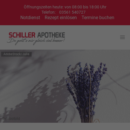
Öffnungszeiten heute: von 08:00 bis 18:00 Uhr
Telefon:
03561 540727
Notdienst
Rezept einlösen
Termine buchen
AdobeStock/Julia
Symbolbild