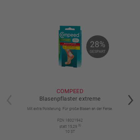
28%
28%
GESPART
GESPART
COMPEED
Blasenpflaster extreme
Mit extra Polsterung. Für große Blasen an der Ferse.
PZN 18021942
3)
statt 15,29
10 ST