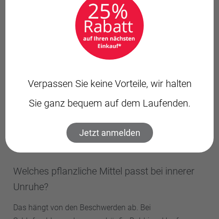
FAQ: Häufige Fragen zu
Nervosität und natürlichen
Helfern
Was hilft schnell gegen Nervosität?
Verpassen Sie keine Vorteile, wir halten
Kurzfristig helfen oft Atemübungen, ein kurzer
Sie ganz bequem auf dem Laufenden.
Spaziergang, weniger Reize und ein warmes Getränk.
Pflanzliche Mittel wirken meist nicht wie ein Schalter,
sondern unterstützen eher über regelmäßige
Jetzt anmelden
Anwendung und passende Rituale.
Welches pflanzliche Mittel passt bei innerer
Unruhe?
Das hängt von den Beschwerden ab. Bei