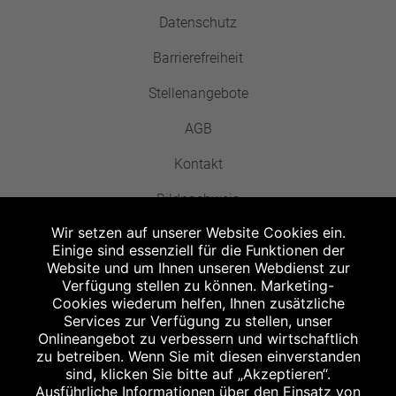
Datenschutz
Barrierefreiheit
Stellenangebote
AGB
Kontakt
Bildnachweis
Wir setzen auf unserer Website Cookies ein.
Einige sind essenziell für die Funktionen der
Website und um Ihnen unseren Webdienst zur
Verfügung stellen zu können. Marketing-
Cookies wiederum helfen, Ihnen zusätzliche
Abgabe in haushaltsüblichen Mengen, solange der Vorrat reicht. Für Druck-
und Satzfehler keine Haftung.
Services zur Verfügung zu stellen, unser
1
Onlineangebot zu verbessern und wirtschaftlich
Zu Risiken und Nebenwirkungen lesen Sie die Packungsbeilage und fragen
Sie Ihren Arzt oder Apotheker.
zu betreiben. Wenn Sie mit diesen einverstanden
2
sind, klicken Sie bitte auf „Akzeptieren“.
Angabe nach der deutschen Arzneimitteltaxe Apothekenerstattungspreis
(AEP). Der AEP ist keine unverbindliche Preisempfehlung der Hersteller. Der
Ausführliche Informationen über den Einsatz von