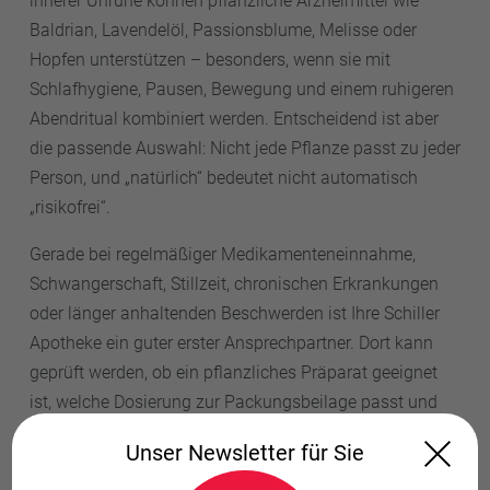
innerer Unruhe können pflanzliche Arzneimittel wie
Baldrian, Lavendelöl, Passionsblume, Melisse oder
Hopfen unterstützen – besonders, wenn sie mit
Schlafhygiene, Pausen, Bewegung und einem ruhigeren
Abendritual kombiniert werden. Entscheidend ist aber
die passende Auswahl: Nicht jede Pflanze passt zu jeder
Person, und „natürlich“ bedeutet nicht automatisch
„risikofrei“.
Gerade bei regelmäßiger Medikamenteneinnahme,
Schwangerschaft, Stillzeit, chronischen Erkrankungen
oder länger anhaltenden Beschwerden ist Ihre Schiller
Apotheke ein guter erster Ansprechpartner. Dort kann
geprüft werden, ob ein pflanzliches Präparat geeignet
ist, welche Dosierung zur Packungsbeilage passt und
wann besser ärztlich abgeklärt werden sollte.
Unser Newsletter für Sie