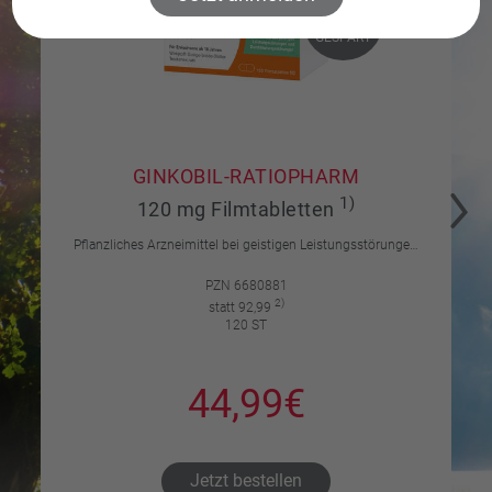
52%
52%
GESPART
GESPART
GINKOBIL-RATIOPHARM
1)
120 mg Filmtabletten
Pflanzliches Arzneimittel bei geistigen Leistungsstörungen und Durchblutungsstörungen.
PZN 6680881
2)
statt 92,99
120 ST
44,99€
Jetzt bestellen