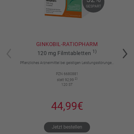
52%
GESPART
GESPART
GINKOBIL-RATIOPHARM
1)
120 mg Filmtabletten
Pflanzliches Arzneimittel bei geistigen Leistungsstörungen und Durchblutungsstörungen.
PZN 6680881
2)
statt 92,99
120 ST
44,99€
Jetzt bestellen