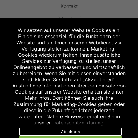
Kontakt
Bildnachweis
Wir setzen auf unserer Website Cookies ein.
Einige sind essenziell für die Funktionen der
Website und um Ihnen unseren Webdienst zur
Verfügung stellen zu können. Marketing-
Cookies wiederum helfen, Ihnen zusätzliche
Abgabe in haushaltsüblichen Mengen, solange der Vorrat reicht. Für Druck-
und Satzfehler keine Haftung.
Services zur Verfügung zu stellen, unser
1
Onlineangebot zu verbessern und wirtschaftlich
Zu Risiken und Nebenwirkungen lesen Sie die Packungsbeilage und fragen
Sie Ihren Arzt oder Apotheker.
zu betreiben. Wenn Sie mit diesen einverstanden
2
sind, klicken Sie bitte auf „Akzeptieren“.
Angabe nach der deutschen Arzneimitteltaxe Apothekenerstattungspreis
(AEP). Der AEP ist keine unverbindliche Preisempfehlung der Hersteller. Der
Ausführliche Informationen über den Einsatz von
AEP ist ein von den Apotheken in Ansatz gebrachter Preis für rezeptfreie
Cookies auf unserer Website erhalten sie unter
Arzneimittel. Er entspricht in der Höhe dem für Apotheken verbindlichen
Mehr Infos. Dort können Sie auch Ihre
Abgabepreis, zu dem eine Apotheke in bestimmten Fällen (z.B. bei Kindern
Zustimmung für Marketing-Cookies geben oder
unter 12 Jahren) das Produkt mit der gesetzlichen Krankenversicherung
abrechnet. Der AEP ist der allgemeine Erstattungspreis im Falle einer
diese in die Zukunft gerichtet jederzeit
Kostenübernahme durch die gesetzlichen Krankenkassen, vor Abzug eines
widerrufen. Nähere Hinweise erhalten Sie in
Zwangsrabattes (zur Zeit 5%) nach §130 Abs. 1 SGB V.
unserer
Datenschutzerklärung
.
3
Unverbindliche Preisempfehlung des Herstellers (UVP).
Ablehnen
powered by apovena.de