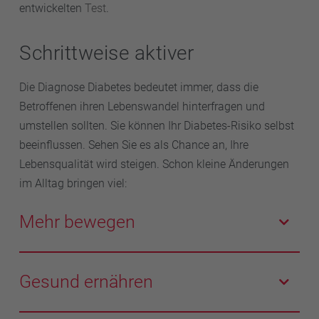
entwickelten
Test
.
Schrittweise aktiver
Die Diagnose Diabetes bedeutet immer, dass die
Betroffenen ihren Lebenswandel hinterfragen und
umstellen sollten. Sie können Ihr Diabetes-Risiko selbst
beeinflussen. Sehen Sie es als Chance an, Ihre
Lebensqualität wird steigen. Schon kleine Änderungen
im Alltag bringen viel:
Mehr bewegen
Bauen Sie körperliche Aktivitäten wie Spazierengehen
oder Treppensteigen in Ihren Alltag ein. Suchen Sie
Gesund ernähren
sich eine Sportart, die Sie mögen. Egal, ob Nordic
Walking, Fahrradfahren, Wassergymnastik oder
Menschen mit Typ-2-Diabetes dürfen im Grunde