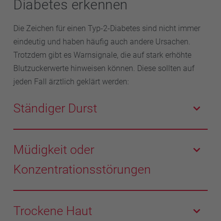
Diabetes erkennen
Die Zeichen für einen Typ-2-Diabetes sind nicht immer
eindeutig und haben häufig auch andere Ursachen.
Trotzdem gibt es Warnsignale, die auf stark erhöhte
Blutzuckerwerte hinweisen können. Diese sollten auf
jeden Fall ärztlich geklärt werden:
Ständiger Durst
Steigt der Blutzucker stark an, wird vermehrt Zucker
über die Nieren ausgeschieden. Durch das häufige
Müdigkeit oder
Wasserlassen fehlt dem Körper Flüssigkeit und das
Konzentrationsstörungen
Durstgefühl nimmt zu.
Sowohl Müdigkeit als auch Konzentrationsstörungen
können bei hohen Blutzuckerwerten auftreten.
Trockene Haut