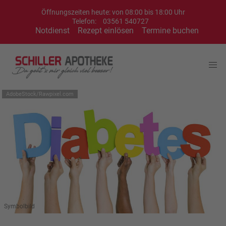
Öffnungszeiten heute: von 08:00 bis 18:00 Uhr
Telefon:
03561 540727
Notdienst
Rezept einlösen
Termine buchen
AdobeStock/Rawpixel.com
Symbolbild