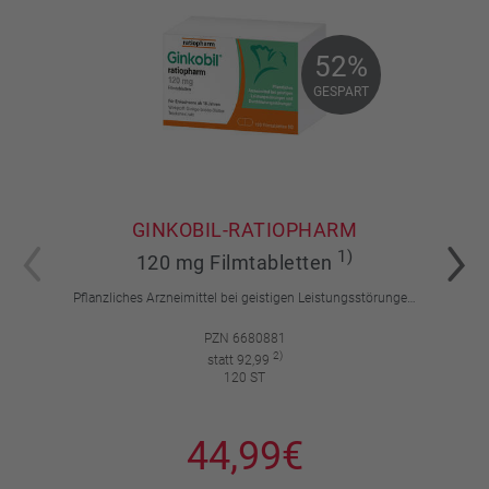
52%
52%
GESPART
GESPART
GINKOBIL-RATIOPHARM
1)
120 mg Filmtabletten
Pflanzliches Arzneimittel bei geistigen Leistungsstörungen und Durchblutungsstörungen.
PZN 6680881
2)
statt 92,99
120 ST
44,99€