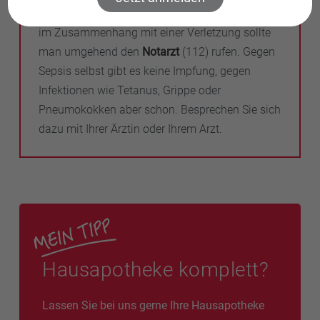
verläuft eine Sepsis meist tödlich. Bei Verdacht
im Zusammenhang mit einer Verletzung sollte
man umgehend den
Notarzt
(112) rufen. Gegen
Sepsis selbst gibt es keine Impfung, gegen
Infektionen wie Tetanus, Grippe oder
Pneumokokken aber schon. Besprechen Sie sich
dazu mit Ihrer Ärztin oder Ihrem Arzt.
Hausapotheke komplett?
Lassen Sie bei uns gerne Ihre Hausapotheke