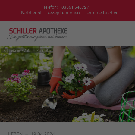
Telefon:
03561 540727
Notdienst
Rezept einlösen
Termine buchen
AdobeStock/Maksim Kostenko
Symbolbild
LEBEN
–
19.04.2024