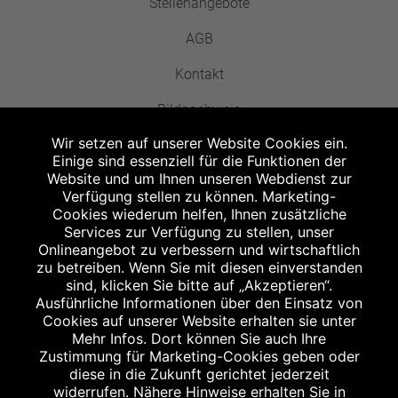
Stellenangebote
AGB
Kontakt
Bildnachweis
Wir setzen auf unserer Website Cookies ein.
Einige sind essenziell für die Funktionen der
Website und um Ihnen unseren Webdienst zur
Verfügung stellen zu können. Marketing-
Cookies wiederum helfen, Ihnen zusätzliche
Abgabe in haushaltsüblichen Mengen, solange der Vorrat reicht. Für Druck-
und Satzfehler keine Haftung.
Services zur Verfügung zu stellen, unser
1
Onlineangebot zu verbessern und wirtschaftlich
Zu Risiken und Nebenwirkungen lesen Sie die Packungsbeilage und fragen
Sie Ihren Arzt oder Apotheker.
zu betreiben. Wenn Sie mit diesen einverstanden
2
sind, klicken Sie bitte auf „Akzeptieren“.
Angabe nach der deutschen Arzneimitteltaxe Apothekenerstattungspreis
(AEP). Der AEP ist keine unverbindliche Preisempfehlung der Hersteller. Der
Ausführliche Informationen über den Einsatz von
AEP ist ein von den Apotheken in Ansatz gebrachter Preis für rezeptfreie
Cookies auf unserer Website erhalten sie unter
Arzneimittel. Er entspricht in der Höhe dem für Apotheken verbindlichen
Mehr Infos. Dort können Sie auch Ihre
Abgabepreis, zu dem eine Apotheke in bestimmten Fällen (z.B. bei Kindern
Zustimmung für Marketing-Cookies geben oder
unter 12 Jahren) das Produkt mit der gesetzlichen Krankenversicherung
abrechnet. Der AEP ist der allgemeine Erstattungspreis im Falle einer
diese in die Zukunft gerichtet jederzeit
Kostenübernahme durch die gesetzlichen Krankenkassen, vor Abzug eines
widerrufen. Nähere Hinweise erhalten Sie in
Zwangsrabattes (zur Zeit 5%) nach §130 Abs. 1 SGB V.