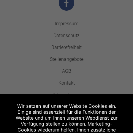
Impressum
Datenschutz
Barrierefreiheit
Stellenangebote
AGB
Kontakt
Bildnachweis
Wir setzen auf unserer Website Cookies ein.
Einige sind essenziell für die Funktionen der
Website und um Ihnen unseren Webdienst zur
Verfügung stellen zu können. Marketing-
Cookies wiederum helfen, Ihnen zusätzliche
Abgabe in haushaltsüblichen Mengen, solange der Vorrat reicht. Für Druck-