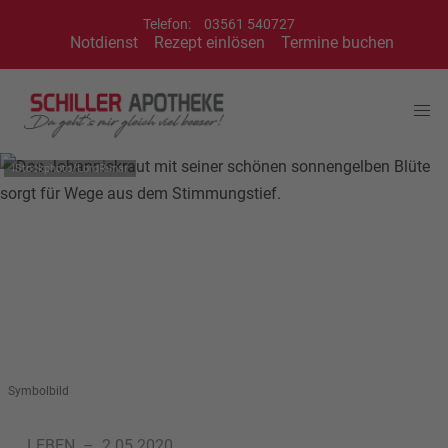
Telefon:
03561 540727
Notdienst
Rezept einlösen
Termine buchen
iStockphoto/LordRunar
Symbolbild
LEBEN
–
2.05.2020