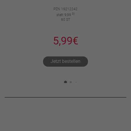
PZN 19212242
3)
statt 9,99
60 ST
5,99€
Jetzt bestellen