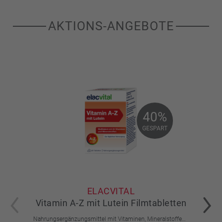
AKTIONS-ANGEBOTE
40%
40%
GESPART
GESPART
ELACVITAL
Vitamin A-Z mit Lutein Filmtabletten
Nahrungsergänzungsmittel mit Vitaminen, Mineralstoffen, Spurenelementen und Lutein.