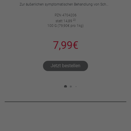
Zur äußerlichen symptomatischen Behandlung von Schmerzen, Entzündungen und Schwellungen. Für Erwachsene und Jugendliche über 14 Jahre.
PZN 4704206
2)
statt 14,89
100 G (79,90€ pro 1kg)
7,99€
Jetzt bestellen