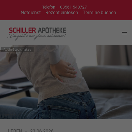
Telefon:
03561 540727
Notdienst
Rezept einlösen
Termine buchen
AdobeStock/fizkes
Symbolbild
LEBEN
–
23.06.2026