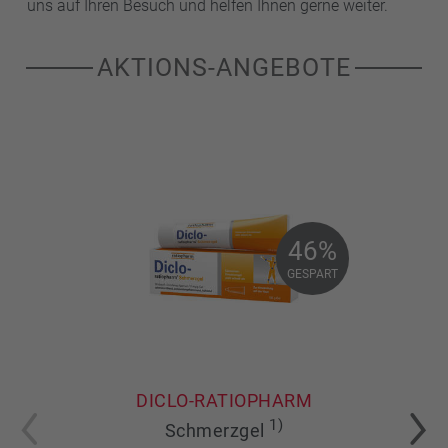
uns auf Ihren Besuch und helfen Ihnen gerne weiter.
AKTIONS-ANGEBOTE
46%
46%
GESPART
GESPART
DICLO-RATIOPHARM
1)
Schmerzgel