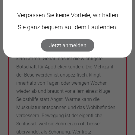
Bauch und Rücken.
Verpassen Sie keine Vorteile, wir halten
Hexenschuss
Sie ganz bequem auf dem Laufenden.
kurz & knapp
Jetzt anmelden
Ein Hexenschuss ist schmerzhaft, aber meistens
kein Drama. Genau das ist die wichtigste
Botschaft für Apothekenkunden. Die Mehrzahl
der Beschwerden ist unspezifisch, klingt
innerhalb von Tagen oder wenigen Wochen
wieder ab und braucht vor allem eines: kluge
Selbsthilfe statt Angst. Wärme kann die
Muskulatur entspannen und das Wohlbefinden
verbessern. Bewegung ist der eigentliche
Schlüssel, weil sie Schmerzen oft besser
überwindet als Schonung. Wer trotz