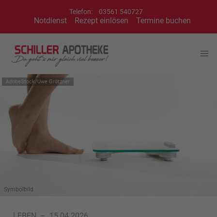
Telefon:
03561 540727
Notdienst
Rezept einlösen
Termine buchen
AdobeStock/Uwe Grötzner
Symbolbild
LEBEN
–
15.04.2026