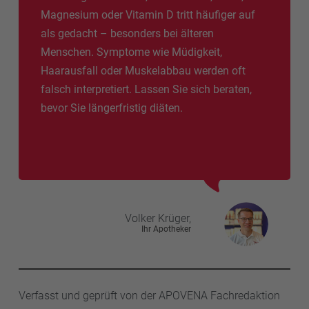
Magnesium oder Vitamin D tritt häufiger auf
als gedacht – besonders bei älteren
Menschen. Symptome wie Müdigkeit,
Haarausfall oder Muskelabbau werden oft
falsch interpretiert. Lassen Sie sich beraten,
bevor Sie längerfristig diäten.
Volker
Krüger,
Ihr Apotheker
Verfasst und geprüft von der APOVENA Fachredaktion