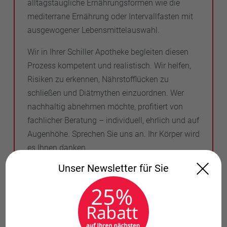
alltagstaugliche Ernährungsformen wie die
mediterrane Ernährung oder Intervallfasten mit
ausgewogener Lebensmittelauswahl.
Wir in Ihrer Schiller Apotheke begleiten diesen
Prozess kompetent und realistisch. Wir helfen,
Risiken zu erkennen, Nährstofflücken zu
schließen und Diätmythen einzuordnen. Wer
nachhaltig abnehmen möchte, profitiert von
fachlicher Beratung – individuell, ehrlich und auf
Augenhöhe. Sprechen Sie uns an. Ihr Körper wird
es Ihnen danken.
Unser Newsletter für Sie
FAQ: Häufige Fragen zu Diäten
und Abnehmen