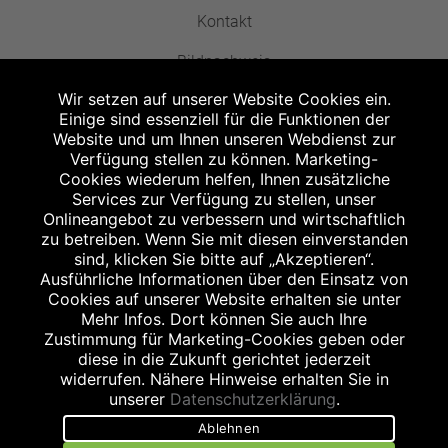
Kontakt
Bildnachweis
Wir setzen auf unserer Website Cookies ein.
Einige sind essenziell für die Funktionen der
Website und um Ihnen unseren Webdienst zur
Verfügung stellen zu können. Marketing-
Cookies wiederum helfen, Ihnen zusätzliche
Abgabe in haushaltsüblichen Mengen, solange der Vorrat reicht. Für Druck-
und Satzfehler keine Haftung.
Services zur Verfügung zu stellen, unser
1
Onlineangebot zu verbessern und wirtschaftlich
Zu Risiken und Nebenwirkungen lesen Sie die Packungsbeilage und fragen
Sie Ihren Arzt oder Apotheker.
zu betreiben. Wenn Sie mit diesen einverstanden
2
sind, klicken Sie bitte auf „Akzeptieren“.
Angabe nach der deutschen Arzneimitteltaxe Apothekenerstattungspreis
(AEP). Der AEP ist keine unverbindliche Preisempfehlung der Hersteller. Der
Ausführliche Informationen über den Einsatz von
AEP ist ein von den Apotheken in Ansatz gebrachter Preis für rezeptfreie
Cookies auf unserer Website erhalten sie unter
Arzneimittel. Er entspricht in der Höhe dem für Apotheken verbindlichen
Mehr Infos. Dort können Sie auch Ihre
Abgabepreis, zu dem eine Apotheke in bestimmten Fällen (z.B. bei Kindern
Zustimmung für Marketing-Cookies geben oder
unter 12 Jahren) das Produkt mit der gesetzlichen Krankenversicherung
abrechnet. Der AEP ist der allgemeine Erstattungspreis im Falle einer
diese in die Zukunft gerichtet jederzeit
Kostenübernahme durch die gesetzlichen Krankenkassen, vor Abzug eines
widerrufen. Nähere Hinweise erhalten Sie in
Zwangsrabattes (zur Zeit 5%) nach §130 Abs. 1 SGB V.
unserer
Datenschutzerklärung
.
3
Unverbindliche Preisempfehlung des Herstellers (UVP).
Ablehnen
powered by apovena.de