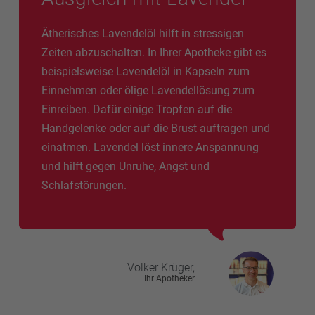
Ätherisches Lavendelöl hilft in stressigen
Zeiten abzuschalten. In Ihrer Apotheke gibt es
beispielsweise Lavendelöl in Kapseln zum
Einnehmen oder ölige Lavendellösung zum
Einreiben. Dafür einige Tropfen auf die
Handgelenke oder auf die Brust auftragen und
einatmen. Lavendel löst innere Anspannung
und hilft gegen Unruhe, Angst und
Schlafstörungen.
Volker
Krüger,
Ihr Apotheker