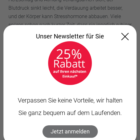
Blutdruck sinkt leicht, die Verdauung arbeitet besser,
und der Körper kann Stresshormone abbauen. Viele
spüren schon nach kurzer Zeit, dass sie innerlich ruhiger
werden, der Kopf klarer wird und die Anspannung
Unser Newsletter für Sie
nachlässt. Auch die Schlafqualität kann sich
verbessern, weil der Körper leichter loslassen kann.
Wie oft und wie lange sollte ich Übungen
machen, um einen Effekt zu bemerken?
Regelmäßigkeit ist wichtiger als Dauer. Schon 5 bis 10
Verpassen Sie keine Vorteile, wir halten
Minuten täglich reichen aus, um den Vagusnerv
langfristig zu stärken.
Sie ganz bequem auf dem Laufenden.
Kann man bei der Aktivierung des
Jetzt anmelden
Vagusnervs etwas falsch machen?