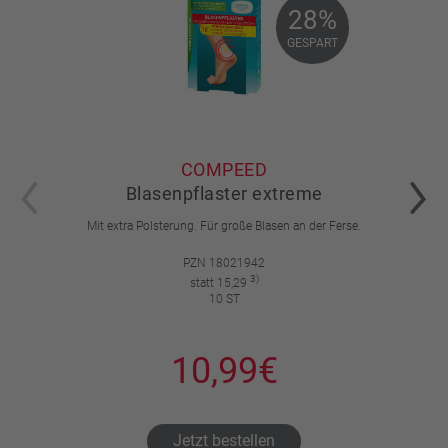
28%
28%
GESPART
GESPART
COMPEED
Blasenpflaster extreme
Mit extra Polsterung. Für große Blasen an der Ferse.
PZN 18021942
3)
statt 15,29
10 ST
10,99€
Jetzt bestellen