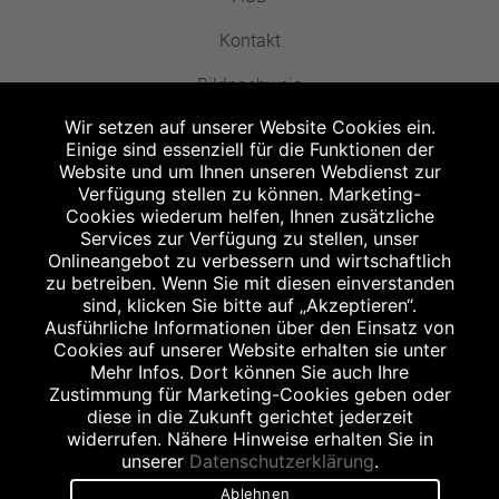
Kontakt
Bildnachweis
Wir setzen auf unserer Website Cookies ein.
Einige sind essenziell für die Funktionen der
Website und um Ihnen unseren Webdienst zur
Verfügung stellen zu können. Marketing-
Cookies wiederum helfen, Ihnen zusätzliche
Abgabe in haushaltsüblichen Mengen, solange der Vorrat reicht. Für Druck-
und Satzfehler keine Haftung.
Services zur Verfügung zu stellen, unser
1
Onlineangebot zu verbessern und wirtschaftlich
Zu Risiken und Nebenwirkungen lesen Sie die Packungsbeilage und fragen
Sie Ihren Arzt oder Apotheker.
zu betreiben. Wenn Sie mit diesen einverstanden
2
sind, klicken Sie bitte auf „Akzeptieren“.
Angabe nach der deutschen Arzneimitteltaxe Apothekenerstattungspreis
(AEP). Der AEP ist keine unverbindliche Preisempfehlung der Hersteller. Der
Ausführliche Informationen über den Einsatz von
AEP ist ein von den Apotheken in Ansatz gebrachter Preis für rezeptfreie
Cookies auf unserer Website erhalten sie unter
Arzneimittel. Er entspricht in der Höhe dem für Apotheken verbindlichen
Mehr Infos. Dort können Sie auch Ihre
Abgabepreis, zu dem eine Apotheke in bestimmten Fällen (z.B. bei Kindern
Zustimmung für Marketing-Cookies geben oder
unter 12 Jahren) das Produkt mit der gesetzlichen Krankenversicherung
abrechnet. Der AEP ist der allgemeine Erstattungspreis im Falle einer
diese in die Zukunft gerichtet jederzeit
Kostenübernahme durch die gesetzlichen Krankenkassen, vor Abzug eines
widerrufen. Nähere Hinweise erhalten Sie in
Zwangsrabattes (zur Zeit 5%) nach §130 Abs. 1 SGB V.
unserer
Datenschutzerklärung
.
3
Unverbindliche Preisempfehlung des Herstellers (UVP).
Ablehnen