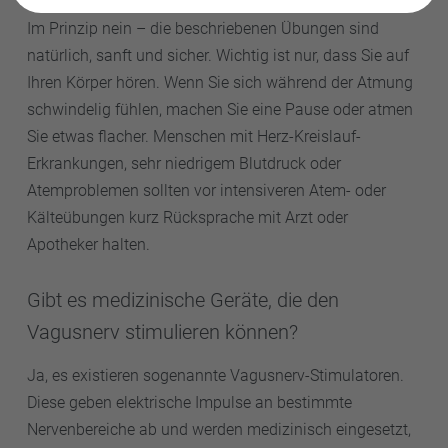
Im Prinzip nein – die beschriebenen Übungen sind
natürlich, sanft und sicher. Wichtig ist nur, dass Sie auf
Ihren Körper hören. Wenn Sie sich während der Atmung
schwindelig fühlen, machen Sie eine Pause oder atmen
Sie etwas flacher. Menschen mit Herz-Kreislauf-
Erkrankungen, sehr niedrigem Blutdruck oder
Atemproblemen sollten vor intensiveren Atem- oder
Kälteübungen kurz Rücksprache mit Arzt oder
Apotheker halten.
Gibt es medizinische Geräte, die den
Vagusnerv stimulieren können?
Ja, es existieren sogenannte Vagusnerv-Stimulatoren.
Diese geben elektrische Impulse an bestimmte
Nervenbereiche ab und werden medizinisch eingesetzt,