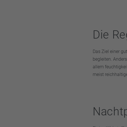
Die Re
Das Ziel einer gu
begleiten. Ander
allem feuchtigke
meist reichhaltig
Nachtp