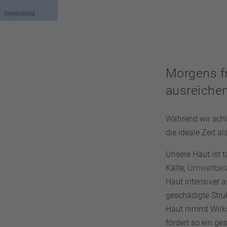
Symbolbild
Morgens fr
ausreiche
Während wir schl
die ideale Zeit a
Unsere Haut ist 
Kälte,
Umweltbel
Haut intensiver a
geschädigte Struk
Haut nimmt Wirks
fördert so ein ge