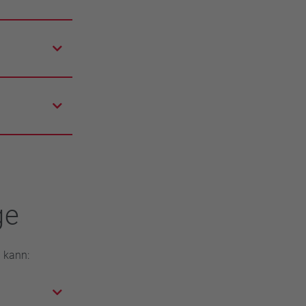
zusätzlich
chüppchen
remes oder
ers intensiv.
 Cremes mit
ene
cremen über
ge
 kann: