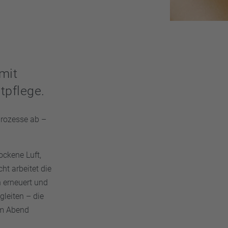
mit
tpflege.
prozesse ab –
rockene Luft,
ht arbeitet die
n erneuert und
gleiten – die
am Abend