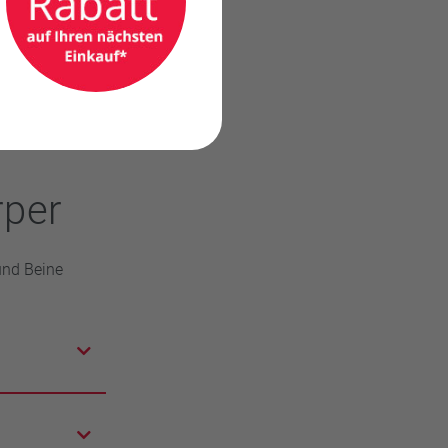
rschlechtern
n, das
den
-Fettsäuren
rper
und Beine
ttend und