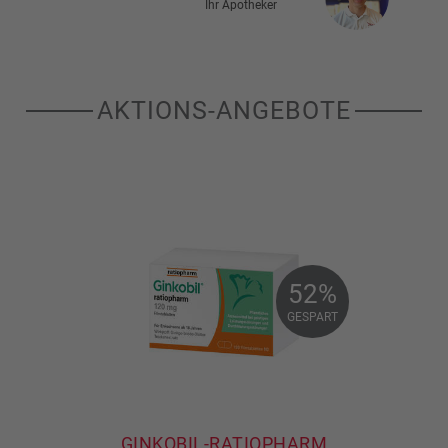
Ihr Apotheker
AKTIONS-ANGEBOTE
52%
52%
GESPART
GESPART
GINKOBIL-RATIOPHARM