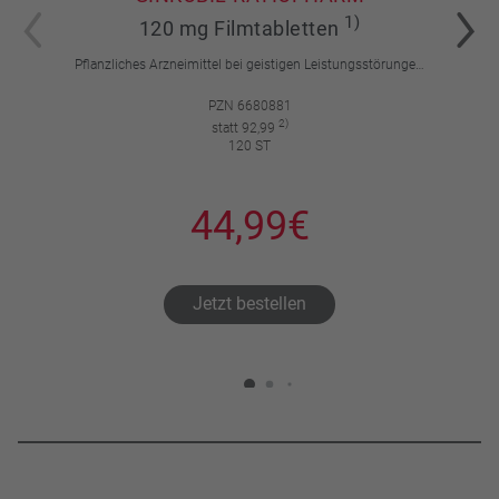
1)
120 mg Filmtabletten
Pflanzliches Arzneimittel bei geistigen Leistungsstörungen und Durchblutungsstörungen.
PZN 6680881
2)
statt 92,99
120 ST
44,99€
Jetzt bestellen