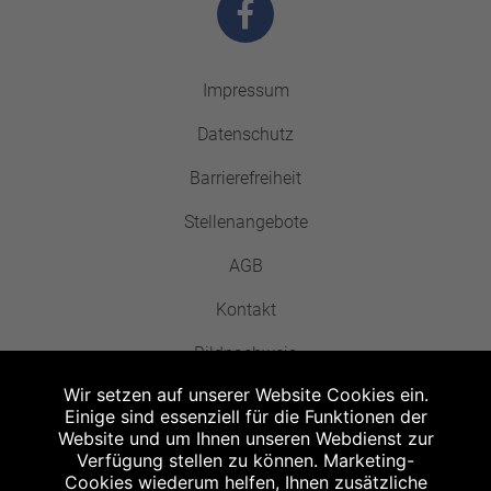
Impressum
Datenschutz
Barrierefreiheit
Stellenangebote
AGB
Kontakt
Bildnachweis
Wir setzen auf unserer Website Cookies ein.
Einige sind essenziell für die Funktionen der
Website und um Ihnen unseren Webdienst zur
Verfügung stellen zu können. Marketing-
Cookies wiederum helfen, Ihnen zusätzliche
Abgabe in haushaltsüblichen Mengen, solange der Vorrat reicht. Für Druck-