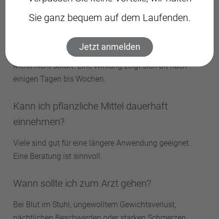
Nein, Reizdarm ist nicht gefährlich, kann aber sehr
Sie ganz bequem auf dem Laufenden.
belastend sein.
Wie schnell wirken pflanzliche Arzneimittel?
Jetzt anmelden
Meist nicht sofort. Eine Wirkung zeigt sich oft nach
einigen Tagen bis Wochen.
Kann ich pflanzliche Mittel dauerhaft
einnehmen?
Viele sind gut für eine längere Anwendung geeignet.
Eine Beratung ist sinnvoll.
Wann sollte ich zum Arzt gehen?
Bei Blut im Stuhl, ungewolltem Gewichtsverlust,
nächtlichen Beschwerden oder starken Schmerzen.