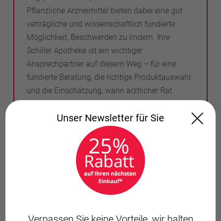
Pflanzliche Arzneimittel bieten dabei eine gut
verträgliche und wissenschaftlich fundierte
Möglichkeit, Beschwerden zu lindern. Ihre
Schiller Apotheke ist ein wichtiger
Ansprechpartner auf diesem Weg – für eine
fundierte Beratung, die richtige Produktauswahl
und die Einschätzung, wann ärztlicher Rat
notwendig ist.
Unser Newsletter für Sie
FAQ: Häufige Fragen zum
Reizdarm
Ist Reizdarm gefährlich?
Verpassen Sie keine Vorteile, wir halten