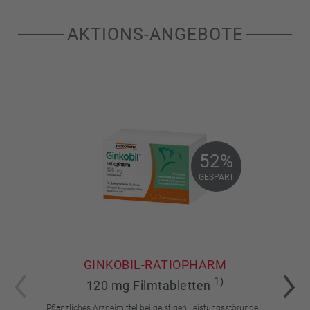
AKTIONS-ANGEBOTE
52%
52%
GESPART
GESPART
GINKOBIL-RATIOPHARM
1)
120 mg Filmtabletten
Pflanzliches Arzneimittel bei geistigen Leistungsstörungen und Durchblutungsstörungen.