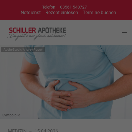
Telefon:
03561 540727
Notdienst
Rezept einlösen
Termine buchen
AdobeStock/Andrey Popov
Symbolbild
MEDIZIN
–
15.04.2026