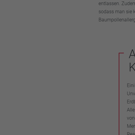
entlassen. Zudem
sodass man sie k
Baumpollenallerg
K
Ein
Unv
Erd
All
von
Men
Rea