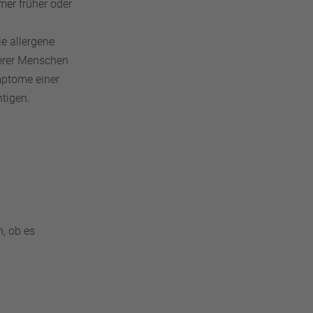
mer früher oder
e allergene
terer Menschen
mptome einer
htigen.
n, ob es