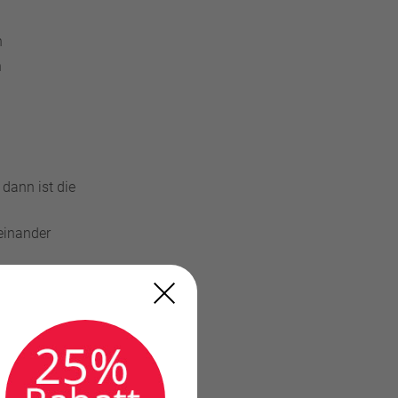
n
n
 dann ist die
reinander