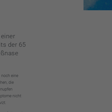
 einer
ts der 65
ießnase
n noch eine
hen, die
chnupfen
mptome nicht
rzt.