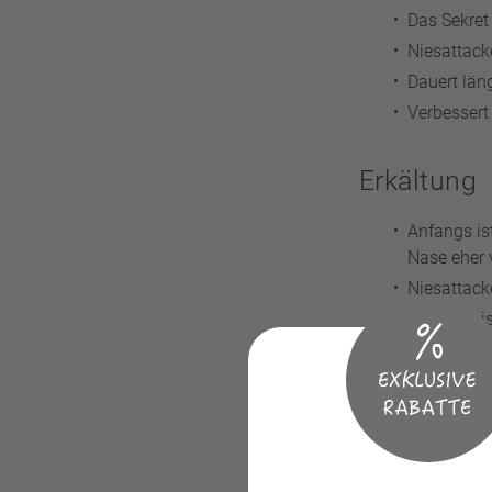
Das Sekret 
Niesattack
Dauert län
Verbessert
Erkältung
Anfangs ist
Nase eher 
Niesattacke
Klingt mei
Verbessert