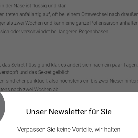
in der Nase ist flüssig und klar
en treten anfallartig auf, oft bei einem Ortswechsel nach drauße
ger als zwei Wochen und kann eine ganze Pollensaison anhalte
 sich oder verschwindet bei längeren Regenphasen
 das Sekret flüssig und klar, es ändert sich nach ein paar Tagen,
verstopft und das Sekret gelblich
n sind eher punktuell, also höchstens ein bis zwei Nieser hinte
stens nach zwei Wochen ab
 sich nicht während längerer Regenphasen
Unser Newsletter für Sie
Verpassen Sie keine Vorteile, wir halten