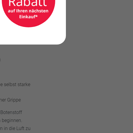
g
e selbst starke
ner Grippe
 Botenstoff
h beginnen.
 in die Luft zu