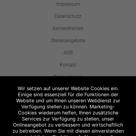
Impressum
Datenschutz
Barrierefreiheit
Stellenangebote
AGB
Kontakt
Bildnachweis
Wir setzen auf unserer Website Cookies ein.
Einige sind essenziell für die Funktionen der
Website und um Ihnen unseren Webdienst zur
Verfügung stellen zu können. Marketing-
Cookies wiederum helfen, Ihnen zusätzliche
Abgabe in haushaltsüblichen Mengen, solange der Vorrat reicht. Für Druck-
und Satzfehler keine Haftung.
Services zur Verfügung zu stellen, unser
1
Onlineangebot zu verbessern und wirtschaftlich
Zu Risiken und Nebenwirkungen lesen Sie die Packungsbeilage und fragen
Sie Ihren Arzt oder Apotheker.
zu betreiben. Wenn Sie mit diesen einverstanden
2