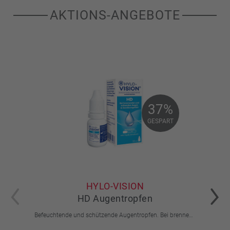
AKTIONS-ANGEBOTE
37%
37%
GESPART
GESPART
HYLO-VISION
HD Augentropfen
Befeuchtende und schützende Augentropfen. Bei brennenden und tränenden Augen und Sandkorngefühl.