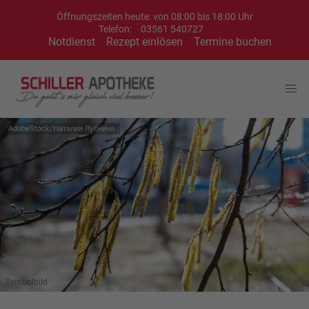
Öffnungszeiten heute: von 08:00 bis 18:00 Uhr
Telefon:
03561 540727
Notdienst
Rezept einlösen
Termine buchen
AdobeStock/Наталия Лубнина
Symbolbild