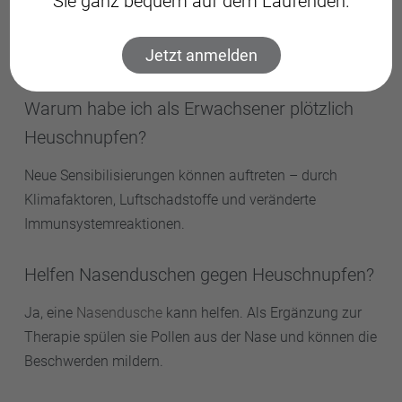
Sie ganz bequem auf dem Laufenden.
Sie ist heute meist von Februar bis Oktober – mit Beginn
Jetzt anmelden
durch Hasel und Erle schon im späten Winter.
Warum habe ich als Erwachsener plötzlich
Heuschnupfen?
Neue Sensibilisierungen können auftreten – durch
Klimafaktoren, Luftschadstoffe und veränderte
Immunsystemreaktionen.
Helfen Nasenduschen gegen Heuschnupfen?
Ja, eine
Nasendusche
kann helfen. Als Ergänzung zur
Therapie spülen sie Pollen aus der Nase und können die
Beschwerden mildern.