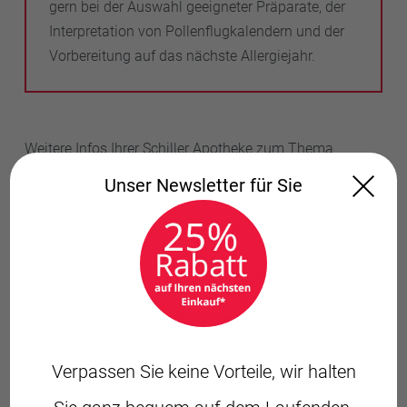
gern bei der Auswahl geeigneter Präparate, der
Interpretation von Pollenflugkalendern und der
Vorbereitung auf das nächste Allergiejahr.
Weitere Infos Ihrer Schiller Apotheke zum Thema
Allergie erhalten Sie in diesem Ratgeber.
Unser Newsletter für Sie
Download Allergie-Ratgeber
FAQ: Häufige Fragen zu
Heuschnupfen
Verpassen Sie keine Vorteile, wir halten
Wann beginnt die Pollensaison in
Deutschland?