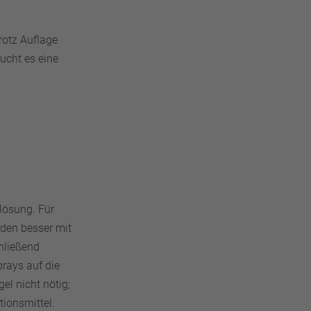
rotz Auflage
aucht es eine
lösung. Für
nden besser mit
hließend
rays auf die
el nicht nötig;
ionsmittel.