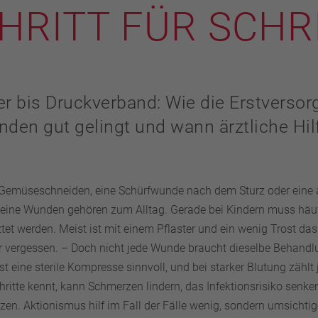
HRITT FÜR SCHR
er bis Druckverband: Wie die Erstverso
nden gut gelingt und wann ärztliche Hil
 Gemüseschneiden, eine Schürfwunde nach dem Sturz oder eine 
Kleine Wunden gehören zum Alltag. Gerade bei Kindern muss häuf
et werden. Meist ist mit einem Pflaster und ein wenig Trost da
r vergessen. – Doch nicht jede Wunde braucht dieselbe Behandlu
 ist eine sterile Kompresse sinnvoll, und bei starker Blutung zählt
hritte kennt, kann Schmerzen lindern, das Infektionsrisiko senke
zen. Aktionismus hilf im Fall der Fälle wenig, sondern umsichti