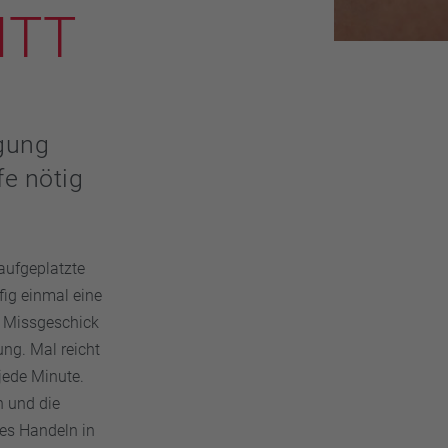
ITT
rgung
fe nötig
aufgeplatzte
ig einmal eine
s Missgeschick
ng. Mal reicht
 jede Minute.
n und die
ges Handeln in