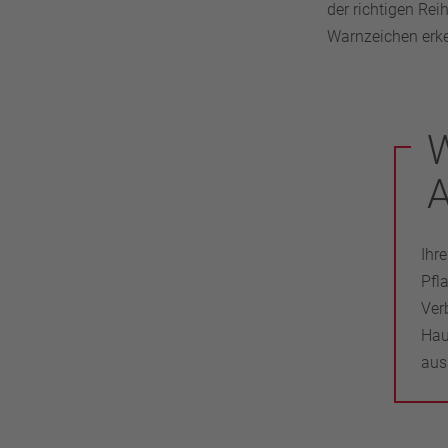
der richtigen Re
Warnzeichen erk
W
A
Ihr
Pfl
Ver
Hau
ausr