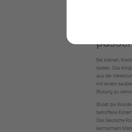
Schrit
passen
Bei kleinen, fri
lassen. Das kling
aus der Verletzu
mit einem saubere
Blutung zu verrin
Blutet die Wunde 
betroffene Extre
Das Deutsche Rot
keimarmem Materi