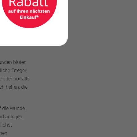
 zwar
unden bluten
liche Erreger
 oder notfalls
h helfen, die
uf die Wunde,
nd anlegen.
lichst
chen