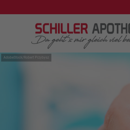
AdobeStock/Robert Przybysz