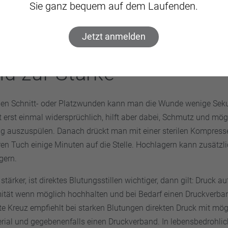
Sie ganz bequem auf dem Laufenden.
Jetzt anmelden
t 2: Blutung stillen – und
d zur Stärke
schen Schnitt- oder Platzwunden kann man die Wunde wenige Sek
t erst einmal widersprüchlich, hilft aber dabei, Schmutz und mög
ng auszuspülen. Danach drückt man mit einer sterilen Kompresse
n Tuch einige Minuten auf die Stelle. Hochlagern kann zusätzlic
gern.
stärker, ist direktes Blutungsstillen wichtiger, dann gilt: Druck a
mität wenn möglich hochhalten und bei Bedarf einen Druckverba
e Kreuz empfiehlt bei starken Blutungen direkten Druck mit mög
al und gegebenenfalls einen Druckverband. In lebensbedrohli