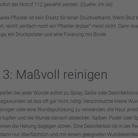
sofort der Notruf 112 gewählt werden. (Quelle:
drk.de
)
ales Pflaster ist kein Ersatz für einen Druckverband. Wenn Blut t
rt, reicht „einfach noch ein Pflaster drüber“ meist nicht. Dann br
ge, ein Druckpolster und eine Fixierung mit Binde.
t 3: Maßvoll reinigen
eifen bei jeder Wunde sofort zu Spray, Salbe oder Desinfektions
lltagswunden ist das oft gar nicht nötig: Verschmutzte kleine Wu
einigen oder eine Wundspüllösung zu verwenden, die Haut ansc
en tupfen und die Wunde danach abdecken. Salben, Puder oder Sp
nen die Heilung dagegen stören. Eine Desinfektion ist in der Reg
dann nur oberflächlich und mit einem geeigneten Wunddesinfekt