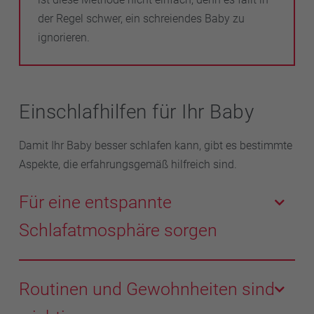
der Regel schwer, ein schreiendes Baby zu
ignorieren.
Einschlafhilfen für Ihr Baby
Damit Ihr Baby besser schlafen kann, gibt es bestimmte
Aspekte, die erfahrungsgemäß hilfreich sind.
Für eine entspannte
Schlafatmosphäre sorgen
Wichtig für eine gute Schlafumgebung des Babys sind
die folgenden Tipps, die auch zur Vorbeugung des
Routinen und Gewohnheiten sind
SIDS (plötzlicher Kindstod) angewandt werden: