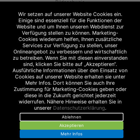
Bildnachweis
Wir setzen auf unserer Website Cookies ein.
Einige sind essenziell für die Funktionen der
Website und um Ihnen unseren Webdienst zur
Verfügung stellen zu können. Marketing-
Cookies wiederum helfen, Ihnen zusätzliche
Abgabe in haushaltsüblichen Mengen, solange der Vorrat reicht. Für Druck-
und Satzfehler keine Haftung.
Services zur Verfügung zu stellen, unser
1
Onlineangebot zu verbessern und wirtschaftlich
Zu Risiken und Nebenwirkungen lesen Sie die Packungsbeilage und fragen
Sie Ihren Arzt oder Apotheker.
zu betreiben. Wenn Sie mit diesen einverstanden
2
sind, klicken Sie bitte auf „Akzeptieren“.
Angabe nach der deutschen Arzneimitteltaxe Apothekenerstattungspreis
(AEP). Der AEP ist keine unverbindliche Preisempfehlung der Hersteller. Der
Ausführliche Informationen über den Einsatz von
AEP ist ein von den Apotheken in Ansatz gebrachter Preis für rezeptfreie
Cookies auf unserer Website erhalten sie unter
Arzneimittel. Er entspricht in der Höhe dem für Apotheken verbindlichen
Mehr Infos. Dort können Sie auch Ihre
Abgabepreis, zu dem eine Apotheke in bestimmten Fällen (z.B. bei Kindern
Zustimmung für Marketing-Cookies geben oder
unter 12 Jahren) das Produkt mit der gesetzlichen Krankenversicherung
abrechnet. Der AEP ist der allgemeine Erstattungspreis im Falle einer
diese in die Zukunft gerichtet jederzeit
Kostenübernahme durch die gesetzlichen Krankenkassen, vor Abzug eines
widerrufen. Nähere Hinweise erhalten Sie in
Zwangsrabattes (zur Zeit 5%) nach §130 Abs. 1 SGB V.
unserer
Datenschutzerklärung
.
3
Unverbindliche Preisempfehlung des Herstellers (UVP).
Ablehnen
powered by apovena.de
Akzeptieren
Mehr Infos