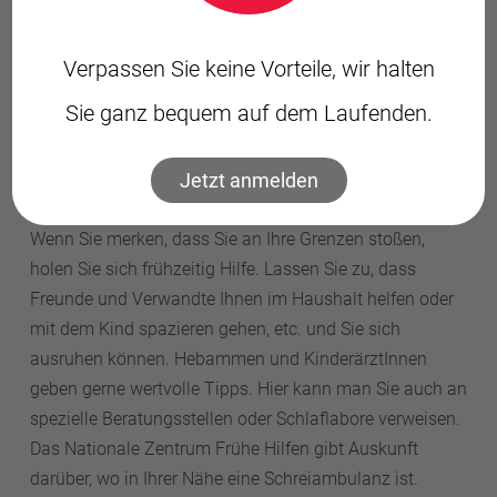
den Eltern.
Verpassen Sie keine Vorteile, wir halten
Sie ganz bequem auf dem Laufenden.
Überlastet? Holen Sie sich
rechtzeitig Hilfe!
Jetzt anmelden
Wenn Sie merken, dass Sie an Ihre Grenzen stoßen,
holen Sie sich frühzeitig Hilfe. Lassen Sie zu, dass
Freunde und Verwandte Ihnen im Haushalt helfen oder
mit dem Kind spazieren gehen, etc. und Sie sich
ausruhen können. Hebammen und KinderärztInnen
geben gerne wertvolle Tipps. Hier kann man Sie auch an
spezielle Beratungsstellen oder Schlaflabore verweisen.
Das Nationale Zentrum Frühe Hilfen gibt Auskunft
darüber, wo in Ihrer Nähe eine Schreiambulanz ist.