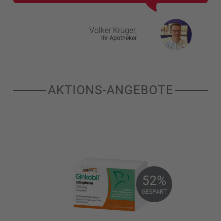
Volker
Krüger,
Ihr Apotheker
AKTIONS-ANGEBOTE
52%
52%
GESPART
GESPART